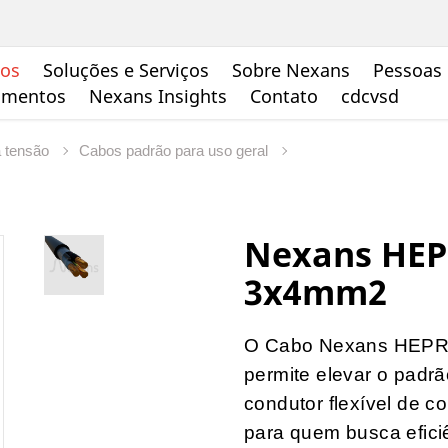
tos
Soluções e Serviços
Sobre Nexans
Pessoas 
cumentos
Nexans Insights
Contato
cdcvsd
a tensão
Cabos padrão para uso geral
Nexans HEP
3x4mm2
O Cabo Nexans HEPR-P
permite elevar o padrã
condutor flexível de c
para quem busca efic