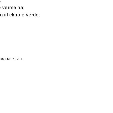
;
 e vermelha;
azul claro e verde.
 ABNT NBR 6251.