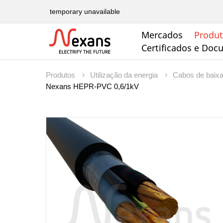
temporary unavailable
Mercados
Produ
Certificados e Do
Produtos
Utilização da energia
Cabos de baix
Nexans HEPR-PVC 0,6/1kV