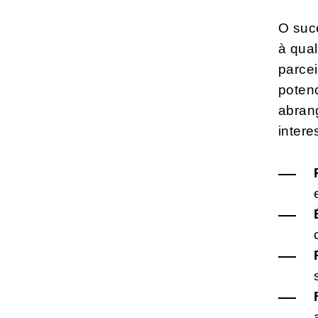
O suc
à qua
parcei
poten
abrang
intere