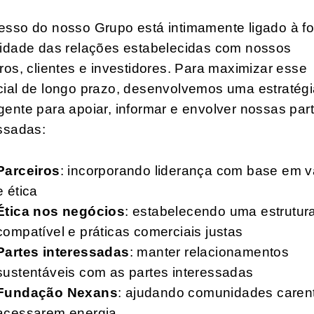
esso do nosso Grupo está intimamente ligado à fo
lidade das relações estabelecidas com nossos
ros, clientes e investidores. Para maximizar esse
cial de longo prazo, desenvolvemos uma estratég
ente para apoiar, informar e envolver nossas par
ssadas:
Parceiros
: incorporando liderança com base em v
e ética
Ética nos negócios
: estabelecendo uma estrutur
compatível e práticas comerciais justas
Partes interessadas
: manter relacionamentos
sustentáveis ​​com as partes interessadas
Fundação Nexans
: ajudando comunidades caren
acessarem energia