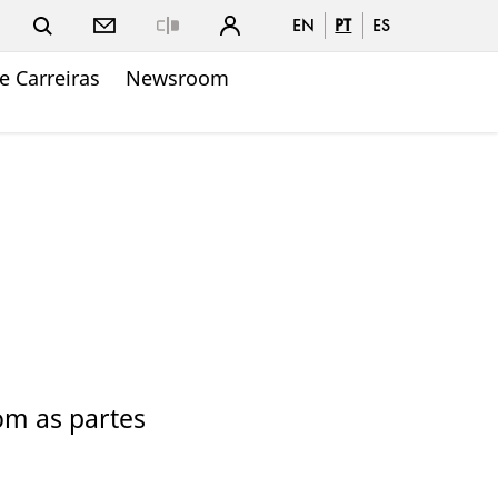
EN
PT
ES
Close
e Carreiras
Newsroom
om as partes