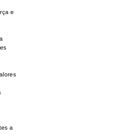
rça e
ia
tes
alores
a
tes a