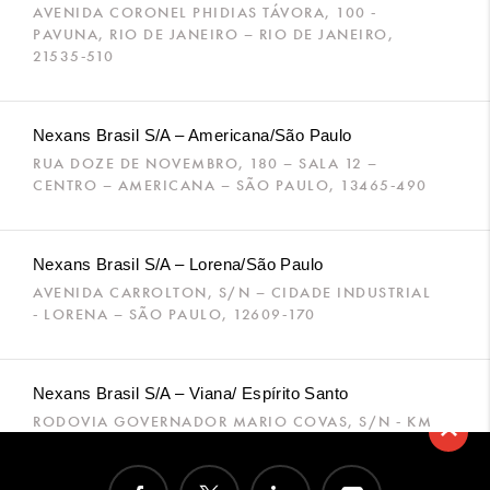
AVENIDA CORONEL PHIDIAS TÁVORA, 100 -
PAVUNA, RIO DE JANEIRO – RIO DE JANEIRO,
21535-510
Nexans Brasil S/A – Americana/São Paulo
RUA DOZE DE NOVEMBRO, 180 – SALA 12 –
CENTRO – AMERICANA – SÃO PAULO, 13465-490
Nexans Brasil S/A – Lorena/São Paulo
AVENIDA CARROLTON, S/N – CIDADE INDUSTRIAL
- LORENA – SÃO PAULO, 12609-170
Nexans Brasil S/A – Viana/ Espírito Santo
RODOVIA GOVERNADOR MARIO COVAS, S/N - KM
10 GALPAO03 BOX 01- PARQUE INDUSTRIAL –
VIANA – ESPÍRITO SANTO