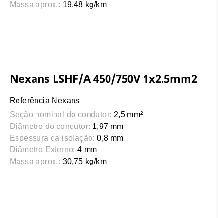
Massa aprox.:
19,48 kg/km
Nexans LSHF/A 450/750V 1x2.5mm2
Referência Nexans
Seção nominal do condutor:
2,5 mm²
Diâmetro do condutor:
1,97 mm
Espessura da isolação:
0,8 mm
Diâmetro Externo:
4 mm
Massa aprox.:
30,75 kg/km