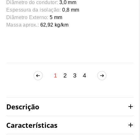
Diâmetro do condutor:
3,0 mm
Espessura da isolação:
0,8 mm
Diâmetro Externo:
5 mm
Massa aprox.:
62,92 kg/km
1
2
3
4
Descrição
Características