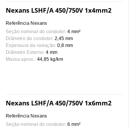
Nexans LSHF/A 450/750V 1x4mm2
Referência Nexans
Seção nominal do condutor:
4 mm²
Diâmetro do condutor:
2,45 mm
Espessura da isolação:
0,8 mm
Diâmetro Externo:
4 mm
Massa aprox.:
44,85 kg/km
Nexans LSHF/A 450/750V 1x6mm2
Referência Nexans
Seção nominal do condutor:
6 mm²