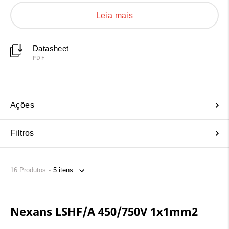
abrange todas as suas necessidades, de 1x1mm² até
Leia mais
1x240mm². Opte pela qualidade, segurança e
confiabilidade para suas instalações elétricas. Veja os
detalhes técnicos a seguir:
Datasheet
PDF
Ações
Filtros
16
Produtos
Nexans LSHF/A 450/750V 1x1mm2