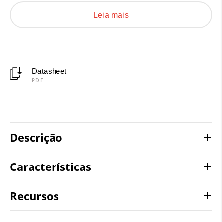
abrange todas as suas necessidades. Opte pela
Leia mais
qualidade, segurança e confiabilidade para suas
instalações elétricas. Veja os detalhes técnicos a
seguir:
Datasheet
PDF
Descrição
Características
Recursos