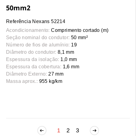
50mm2
Referência Nexans 52214
Acondicionamento:
Comprimento cortado (m)
Seção nominal do condutor:
50 mm²
Número de fios de alumínio:
19
Diâmetro do condutor:
8,1 mm
Espessura da isolação:
1,0 mm
Espessura da cobertura:
1,6 mm
Diâmetro Externo:
27 mm
Massa aprox.:
955 kg/km
1
2
3