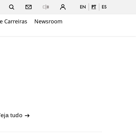
EN
PT
ES
Close
e Carreiras
Newsroom
eja tudo