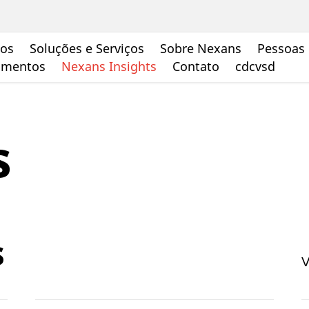
tos
Soluções e Serviços
Sobre Nexans
Pessoas 
cumentos
Nexans Insights
Contato
cdcvsd
s
s
V