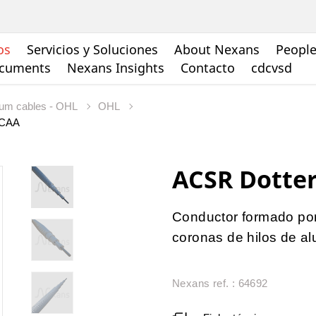
os
Servicios y Soluciones
About Nexans
People
ocuments
Nexans Insights
Contacto
cdcvsd
ium cables - OHL
OHL
– CAA
ACSR Dotter
Conductor formado por 
coronas de hilos de al
Nexans ref. : 64692