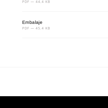
PDF — 44.4 KB
Embalaje
PDF — 45.4 KB