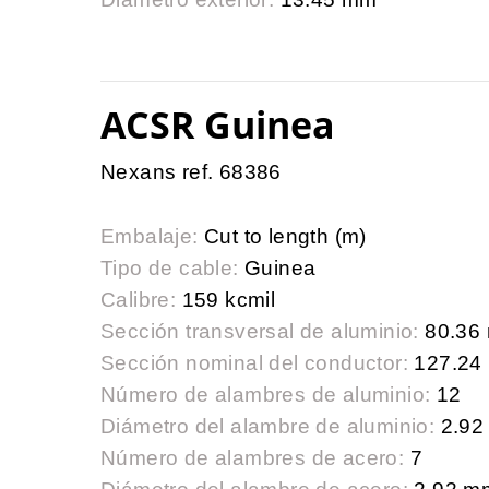
ACSR Guinea
Nexans ref. 68386
Embalaje:
Cut to length (m)
Tipo de cable:
Guinea
Calibre:
159 kcmil
Sección transversal de aluminio:
80.36
Sección nominal del conductor:
127.24
Número de alambres de aluminio:
12
Diámetro del alambre de aluminio:
2.92
Número de alambres de acero:
7