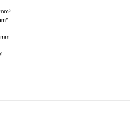
 mm²
mm²
 mm
m