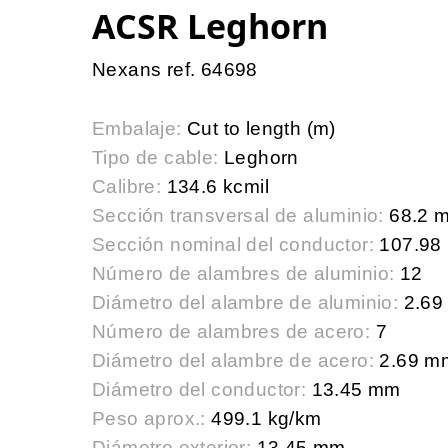
ACSR Leghorn
Nexans ref. 64698
Embalaje:
Cut to length (m)
Tipo de cable:
Leghorn
Calibre:
134.6 kcmil
Sección transversal de aluminio:
68.2 
Sección nominal del conductor:
107.98
Número de alambres de aluminio:
12
Diámetro del alambre de aluminio:
2.69
Número de alambres de acero:
7
Diámetro del alambre de acero:
2.69 m
Diámetro del conductor:
13.45 mm
Peso aprox.:
499.1 kg/km
Diámetro exterior:
13.45 mm