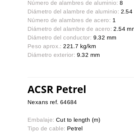
Número de alambres de aluminio:
8
Diámetro del alambre de aluminio:
2.54
Número de alambres de acero:
1
Diámetro del alambre de acero:
2.54 m
Diámetro del conductor:
9.32 mm
Peso aprox.:
221.7 kg/km
Diámetro exterior:
9.32 mm
ACSR Petrel
Nexans ref. 64684
Embalaje:
Cut to length (m)
Tipo de cable:
Petrel