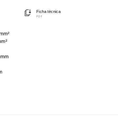
Ficha técnica
PDF
 mm²
mm²
 mm
m