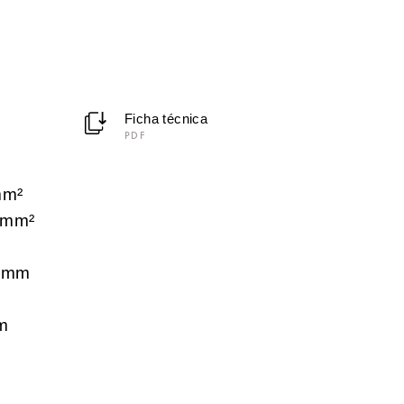
Ficha técnica
PDF
mm²
 mm²
 mm
m