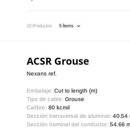
10
Productos
ACSR Grouse
Nexans ref.
Embalaje:
Cut to length (m)
Tipo de cable:
Grouse
Calibre:
80 kcmil
Sección transversal de aluminio:
40.54
Sección nominal del conductor:
54.66 