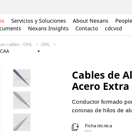
os
Servicios y Soluciones
About Nexans
People
ocuments
Nexans Insights
Contacto
cdcvsd
ium cables - OHL
OHL
Cables de A
Acero Extra
Conductor formado por 
coronas de hilos de al
Ficha técnica
PDF