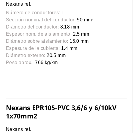
Nexans ref.
Número de conductores:
1
Sección nominal del conductor:
50 mm²
Diámetro del conductor:
8.18 mm
Espesor nom. de aislamiento:
2.5 mm
Diámetro sobre aislamiento:
15.0 mm
Espesura de la cubierta:
1.4 mm
Diámetro externo:
20.5 mm
Peso aprox.:
766 kg/km
Nexans EPR105-PVC 3,6/6 y 6/10kV
1x70mm2
Nexans ref.