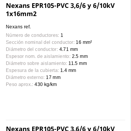
Nexans EPR105-PVC 3,6/6 y 6/10kV
1x16mm2
Nexans ref.
Número de conductores:
1
Sección nominal del conductor:
16 mm²
Diámetro del conductor:
4.71 mm
Espesor nom. de aislamiento:
2.5 mm
Diámetro sobre aislamiento:
11.5 mm
Espesura de la cubierta:
1.4 mm
Diámetro externo:
17 mm
Peso aprox.:
430 kg/km
Nexans EPR105-PVC 3,6/6 y 6/10kV