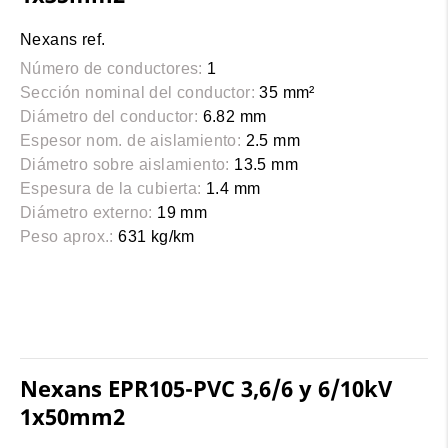
Nexans ref.
Número de conductores:
1
Sección nominal del conductor:
35 mm²
Diámetro del conductor:
6.82 mm
Espesor nom. de aislamiento:
2.5 mm
Diámetro sobre aislamiento:
13.5 mm
Espesura de la cubierta:
1.4 mm
Diámetro externo:
19 mm
Peso aprox.:
631 kg/km
Nexans EPR105-PVC 3,6/6 y 6/10kV
1x50mm2