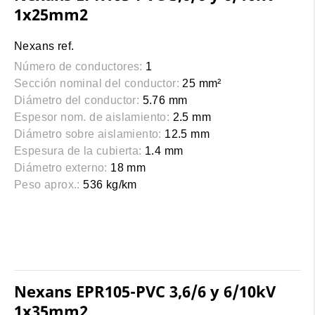
1x25mm2
Nexans ref.
Número de conductores:
1
Sección nominal del conductor:
25 mm²
Diámetro del conductor:
5.76 mm
Espesor nom. de aislamiento:
2.5 mm
Diámetro sobre aislamiento:
12.5 mm
Espesura de la cubierta:
1.4 mm
Diámetro externo:
18 mm
Peso aprox.:
536 kg/km
Nexans EPR105-PVC 3,6/6 y 6/10kV
1x35mm2