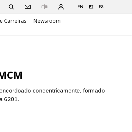
EN
PT
ES
Close
e Carreiras
Newsroom
 MCM
ncordoado concentricamente, formado
ga 6201.