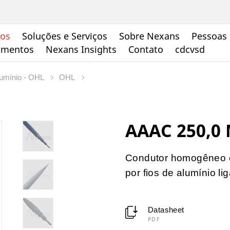
tos
Soluções e Serviços
Sobre Nexans
Pessoas 
cumentos
Nexans Insights
Contato
cdcvsd
lumínio - OHL
OHL
AAAC 250,0
Condutor homogêneo e
por fios de alumínio li
Datasheet
PDF