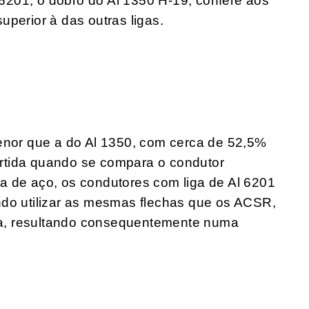
l 6201, o dobro do Al 1350 H-19, confere aos
perior à das outras ligas.
menor que a do Al 1350, com cerca de 52,5%
rtida quando se compara o condutor
a de aço, os condutores com liga de Al 6201
ndo utilizar as mesmas flechas que os ACSR,
a, resultando consequentemente numa