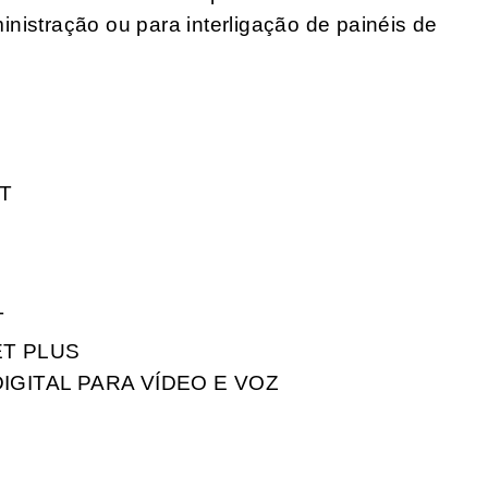
nistração ou para interligação de painéis de
-T
)
T
T PLUS
GITAL PARA VÍDEO E VOZ