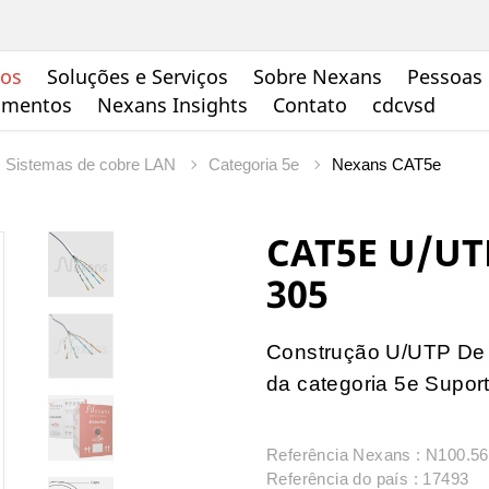
tos
Soluções e Serviços
Sobre Nexans
Pessoas 
cumentos
Nexans Insights
Contato
cdcvsd
Sistemas de cobre LAN
Categoria 5e
Nexans CAT5e
CAT5E U/UT
305
Construção U/UTP De 
da categoria 5e Supor
Referência Nexans : N100.5
Referência do país : 17493