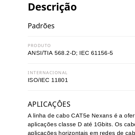
Descrição
Padrões
PRODUTO
ANSI/TIA 568.2-D; IEC 61156-5
INTERNACIONAL
ISO/IEC 11801
APLICAÇÔES
A linha de cabo CAT5e Nexans é a ofer
aplicações classe D até 1Gbits. Os ca
aplicações horizontais em redes de ca