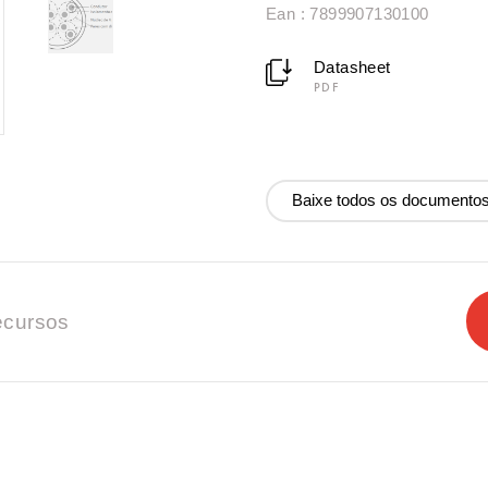
Ean : 7899907130100
Datasheet
PDF
Baixe todos os documento
cursos