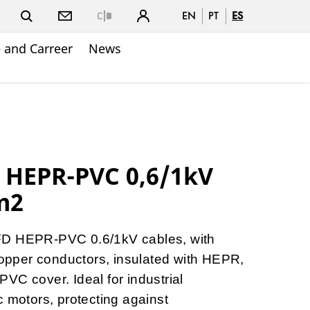
EN
PT
ES
Close
 and Carreer
News
 HEPR-PVC 0,6/1kV
m2
FD HEPR-PVC 0.6/1kV cables, with
 copper conductors, insulated with HEPR,
VC cover. Ideal for industrial
c motors, protecting against