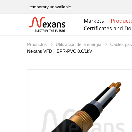
temporary unavailable
Markets
Product
Certificates and D
Productos
Utilización de la energía
Cables par
Nexans VFD HEPR-PVC 0,6/1kV