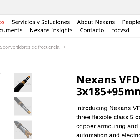
os
Servicios y Soluciones
About Nexans
People
ocuments
Nexans Insights
Contacto
cdcvsd
a convertidores de frecuencia
Nexans VFD
3x185+95m
Introducing Nexans V
three flexible class 5
copper armouring and P
automation and electri