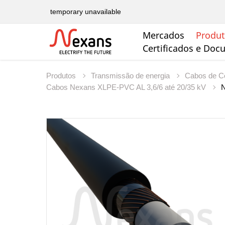
temporary unavailable
Mercados
Produ
Certificados e Do
Produtos
Transmissão de energia
Cabos de Co
Cabos Nexans XLPE-PVC AL 3,6/6 até 20/35 kV
N