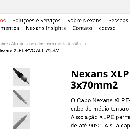
tos
Soluções e Serviços
Sobre Nexans
Pessoas 
cumentos
Nexans Insights
Contato
cdcvsd
bre / Alumínio isolados para média tensão
exans XLPE-PVC AL 8,7/15kV
Nexans XLP
3x70mm2
O Cabo Nexans XLPE-
cabo de média tensão 
A isolação XLPE permi
de até 90ºC. A sua ca