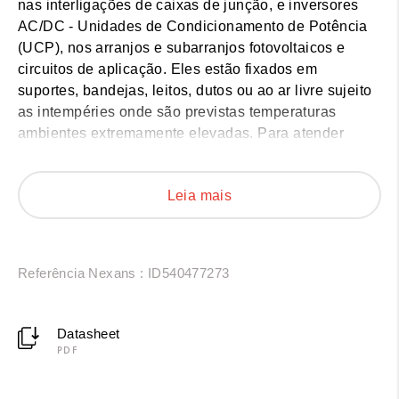
nas interligações de caixas de junção, e inversores
AC/DC - Unidades de Condicionamento de Potência
(UCP), nos arranjos e subarranjos fotovoltaicos e
circuitos de aplicação. Eles estão fixados em
suportes, bandejas, leitos, dutos ou ao ar livre sujeito
as intempéries onde são previstas temperaturas
ambientes extremamente elevadas. Para atender
requisitos de resistência ao UVB e de resistência à
queima, estes cabos são fornecidos com um
Leia mais
revestimento de cobertura especialmente formulado
para atendimento aos requisitos das normas UL 2556,
IEC 60332-1 e ABNT NBR 16612. Como requisito
adicional e normativo para aplicação em interiores,
Referência Nexans : ID540477273
estes cabos possuem características de baixa
emissão de fumaça e gases tóxicos, sendo livres de
halogêneo. Veja os detalhes técnicos a seguir:
Datasheet
PDF