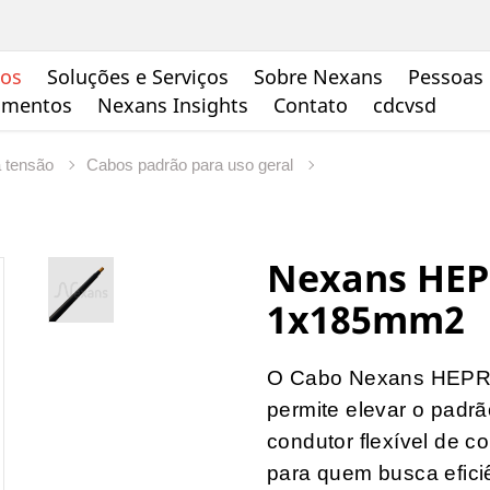
tos
Soluções e Serviços
Sobre Nexans
Pessoas 
cumentos
Nexans Insights
Contato
cdcvsd
a tensão
Cabos padrão para uso geral
Nexans HEP
1x185mm2
O Cabo Nexans HEPR-P
permite elevar o padrã
condutor flexível de c
para quem busca efic