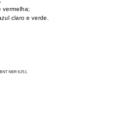
;
 e vermelha;
azul claro e verde.
 ABNT NBR 6251.