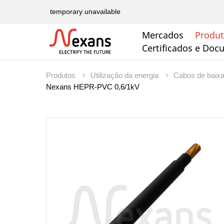
temporary unavailable
Mercados
Produ
Certificados e Do
Produtos
Utilização da energia
Cabos de baix
Nexans HEPR-PVC 0,6/1kV