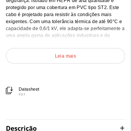
segurança. Isolado em HEPR de alta qualidade e
protegido por uma cobertura em PVC tipo ST2. Este
cabo é projetado para resistir às condições mais
exigentes. Com uma tolerância térmica de até 90°C e
capacidade de 0,6/1 kV, ele adapta-se perfeitamente a
uma ampla gama de aplicações industriais e de
construção civil. Ele é disponível em seções de 1,5
mm² a 630 mm², conforme o número de condutores (de
Leia mais
1 a 5). Veja os detalhes técnicos a seguir:
Datasheet
PDF
Descrição