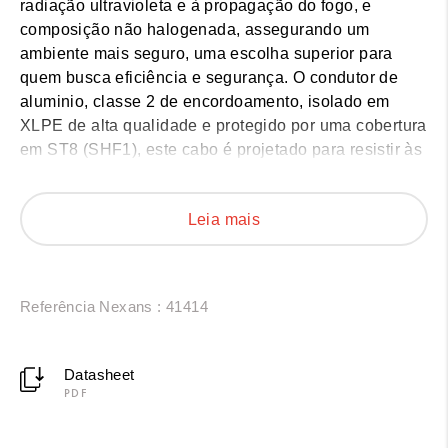
radiação ultravioleta e à propagação do fogo, e
composição não halogenada, assegurando um
ambiente mais seguro, uma escolha superior para
quem busca eficiência e segurança. O condutor de
aluminio, classe 2 de encordoamento, isolado em
XLPE de alta qualidade e protegido por uma cobertura
em ST8 (SHF1), este cabo é projetado para resistir às
condições mais exigentes. Com uma capacidade
térmica de até 90°C e classe de tensão de 0,6/1 kV,
Leia mais
ele adapta-se perfeitamente a uma ampla gama de
aplicações em Data Centers, industriais e de
construção civil. Ele é disponível em seções de 25
mm² a 500 mm². Veja os detalhes técnicos a seguir:
Referência Nexans : 41414
Datasheet
PDF