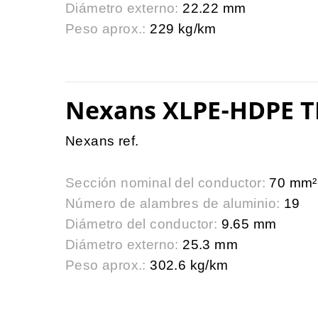
Diámetro externo:
22.22 mm
Peso aprox.:
229 kg/km
Nexans XLPE-HDPE T
Nexans ref.
Sección nominal del conductor:
70 mm²
Número de alambres de aluminio:
19
Diámetro del conductor:
9.65 mm
Diámetro externo:
25.3 mm
Peso aprox.:
302.6 kg/km