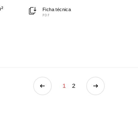
²
Ficha técnica
PDF
1
2