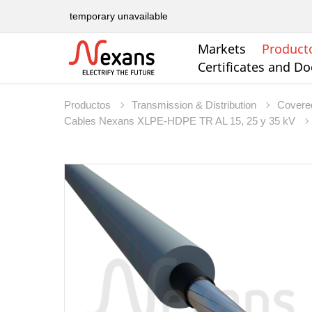
temporary unavailable
Markets
Product
Certificates and D
Productos
Transmission & Distribution
Covere
Cables Nexans XLPE-HDPE TR AL 15, 25 y 35 kV