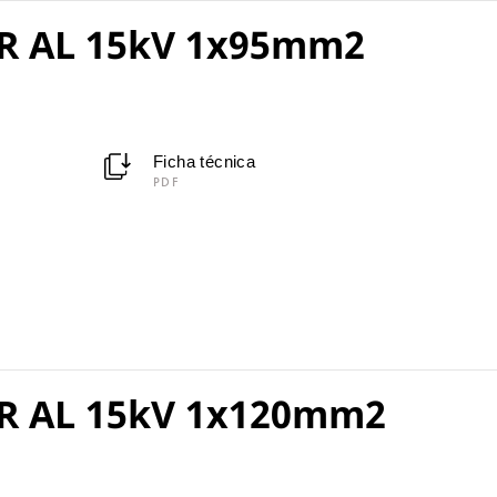
R AL 15kV 1x95mm2
Ficha técnica
PDF
R AL 15kV 1x120mm2