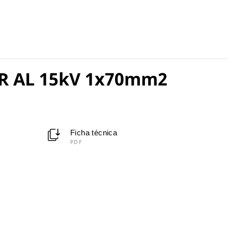
R AL 15kV 1x70mm2
Ficha técnica
PDF