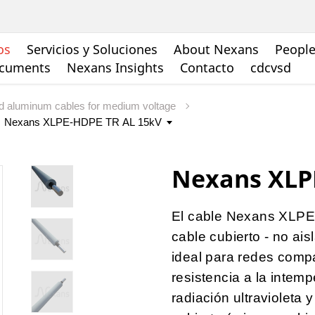
os
Servicios y Soluciones
About Nexans
People
ocuments
Nexans Insights
Contacto
cdcvsd
d aluminum cables for medium voltage
Nexans XLP
El cable Nexans XLPE
cable cubierto - no ais
ideal para redes compa
resistencia a la intempe
radiación ultravioleta 