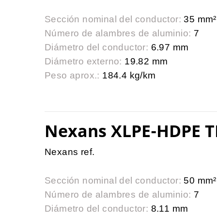
Sección nominal del conductor:
35 mm²
Número de alambres de aluminio:
7
Diámetro del conductor:
6.97 mm
Diámetro externo:
19.82 mm
Peso aprox.:
184.4 kg/km
Nexans XLPE-HDPE T
Nexans ref.
Sección nominal del conductor:
50 mm²
Número de alambres de aluminio:
7
Diámetro del conductor:
8.11 mm