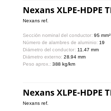
Nexans XLPE-HDPE T
Nexans ref.
Sección nominal del conductor:
95 mm²
Número de alambres de aluminio:
19
Diámetro del conductor:
11.47 mm
Diámetro externo:
28.94 mm
Peso aprox.:
388 kg/km
Nexans XLPE-HDPE T
Nexans ref.