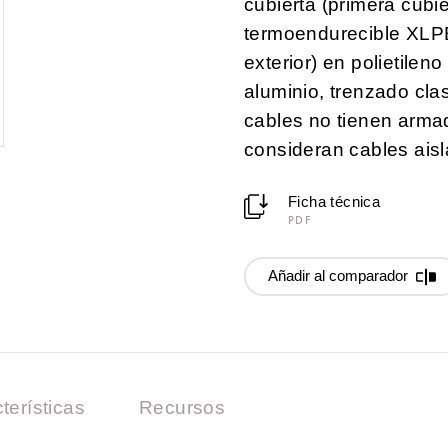
cubierta (primera cubie
termoendurecible XLPE
exterior) en polietile
aluminio, trenzado cla
cables no tienen armad
consideran cables ais
Ficha técnica
PDF
Añadir al comparador
terísticas
Recursos