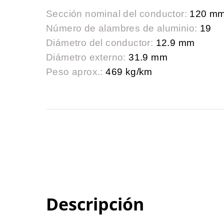
Sección nominal del conductor:
120 mm
Número de alambres de aluminio:
19
Diámetro del conductor:
12.9 mm
Diámetro externo:
31.9 mm
Peso aprox.:
469 kg/km
Descripción