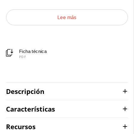
compactado. *Nota: Estos cables no tienen armadura
de aislamiento, por lo que no se consideran cables
Lee más
aislados.
Ficha técnica
PDF
Descripción
Características
Recursos