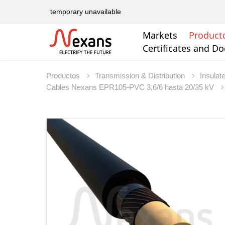
temporary unavailable
Markets
Product
Certificates and D
Productos
Transmission & Distribution
Insulat
Cables Nexans EPR105-PVC 3,6/6 hasta 20/35 kV