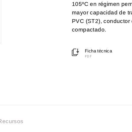
105ºC en régimen perm
mayor capacidad de tra
PVC (ST2), conductor d
compactado.
Ficha técnica
PDF
Recursos