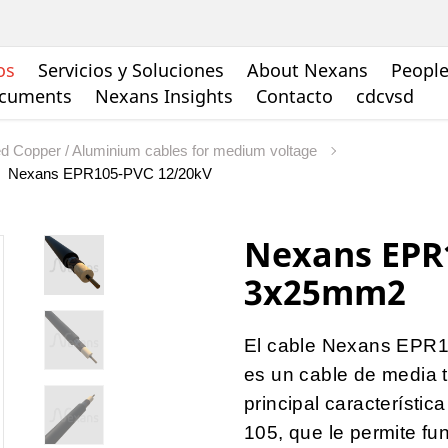
os
Servicios y Soluciones
About Nexans
People
ocuments
Nexans Insights
Contacto
cdcvsd
ed Copper / Aluminium cables for medium voltage
Nexans EPR105-PVC 12/20kV
Nexans EPR
3x25mm2
El cable Nexans EPR1
es un cable de media t
principal característi
105, que le permite fu